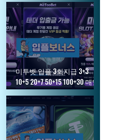
지원 / 첫 입금 시 50만 원 쿠
폰 지급 / 입플 3+2 5+3 10+5 ~
200+70
미투벳 입플 3회지급 3+3
10+5 20+7 50+15 100+30 매일
슬롯 스포츠15% 콤프4% 무
기명 테더입금 가능