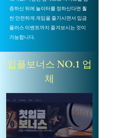
증하신 뒤에 놀이터를 정하신다면 훨
씬 안전하게 게임을 즐기시면서 입금
플러스 이벤트까지 즐겨보시는 것이
가능합니다.
입플보너스 NO.1 업
체