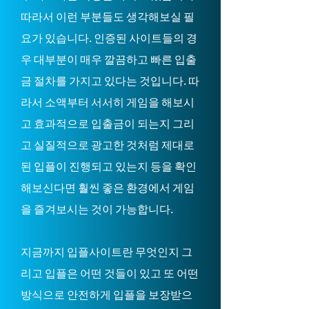
따라서 이런 부분들도 생각해보실 필
요가 있습니다. 인증된 사이트들의 경
우 대부분이 매우 깔끔하고 빠른 입출
금 절차를 가지고 있다는 것입니다. 따
라서 소액부터 서서히 게임을 해보시
고 효과적으로 입출금이 되는지 그리
고 실질적으로 광고한 것처럼 제대로
된 입플이 진행되고 있는지 등을 확인
해보신다면 훨씬 좋은 환경에서 게임
을 즐겨보시는 것이 가능합니다.
지금까지 입플사이트란 무엇인지 그
리고 입플은 어떤 것들이 있고 또 어떤
방식으로 안전하게 입플을 보장받으