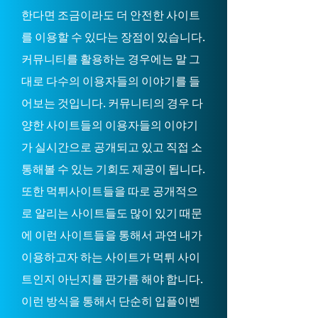
한다면 조금이라도 더 안전한 사이트
를 이용할 수 있다는 장점이 있습니다.
커뮤니티를 활용하는 경우에는 말 그
대로 다수의 이용자들의 이야기를 들
어보는 것입니다. 커뮤니티의 경우 다
양한 사이트들의 이용자들의 이야기
가 실시간으로 공개되고 있고 직접 소
통해볼 수 있는 기회도 제공이 됩니다.
또한 먹튀사이트들을 따로 공개적으
로 알리는 사이트들도 많이 있기 때문
에 이런 사이트들을 통해서 과연 내가
이용하고자 하는 사이트가 먹튀 사이
트인지 아닌지를 판가름 해야 합니다.
이런 방식을 통해서 단순히 입플이벤