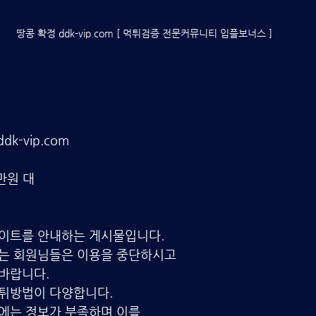
땅콩 확정 ddk-vip.com [ 먹튀검증 전문커뮤니티 입플보너스 ]
k-vip.com
0만원 대
이트를 안내하는 게시물입니다.
는 회원님들은 이용을 중단하시고 
바랍니다. 
튀방법이 다양합니다. 
에는 정보가 부족하며 이를 