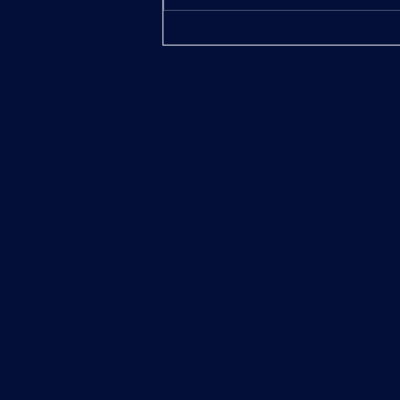
P ROP 확정 p-019.com [ 먹튀
검증 전문커뮤니티 입플보너스
]