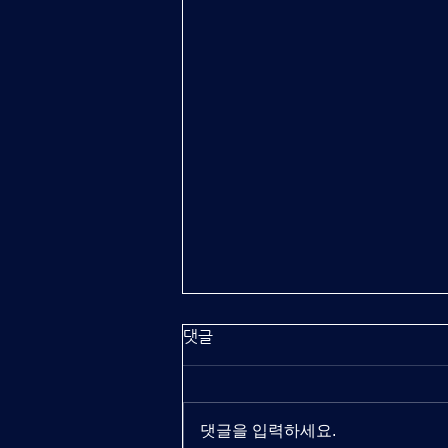
댓글
댓글을 입력하세요.