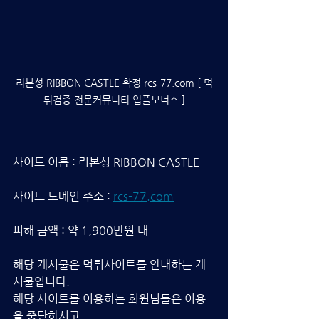
리본성 RIBBON CASTLE 확정 rcs-77.com [ 먹
튀검증 전문커뮤니티 입플보너스 ]
사이트 이름 : 리본성 RIBBON CASTLE
사이트 도메인 주소 : 
rcs-77.com
피해 금액 : 약 1,900만원 대
해당 게시물은 먹튀사이트를 안내하는 게
시물입니다.
해당 사이트를 이용하는 회원님들은 이용
을 중단하시고 