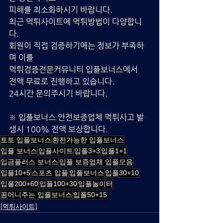
피해를 최소화하시기 바랍니다. 
최근 먹튀사이트에 먹튀방법이 다양합니
다. 
회원이 직접 검증하기에는 정보가 부족하
며 이를 
먹튀검증전문커뮤니티 입플보너스에서 
전액 무료로 진행하고 있습니다. 
24시간 문의주시기 바랍니다.
※ 입플보너스 안전보증업체 먹튀사고 발
생시 100% 전액 보상합니다.
토토 입플보너스
환전가능한 입플보너스
입플 보너스
입플사이트
입플3+3
입플1+1
입금플러스 보너스
입플 보증업체 입플모음
입플10+5
스포츠 입플
입플보너스
입플30+10
입플200+60
입플100+30
입플놀이터
꽁머니주는 입플보너스
입플50+15
[먹튀사이트]