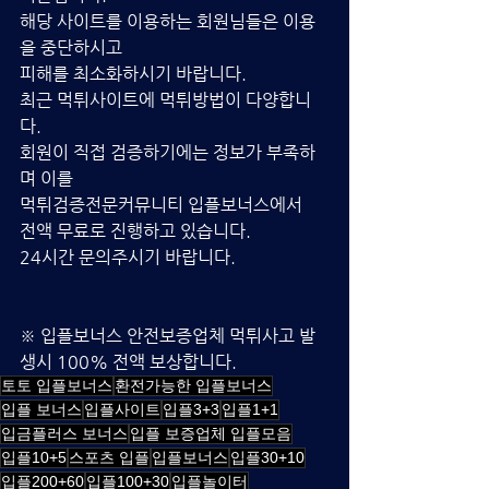
해당 사이트를 이용하는 회원님들은 이용
을 중단하시고 
피해를 최소화하시기 바랍니다. 
최근 먹튀사이트에 먹튀방법이 다양합니
다. 
회원이 직접 검증하기에는 정보가 부족하
며 이를 
먹튀검증전문커뮤니티 입플보너스에서 
전액 무료로 진행하고 있습니다. 
24시간 문의주시기 바랍니다.
※ 입플보너스 안전보증업체 먹튀사고 발
생시 100% 전액 보상합니다.
토토 입플보너스
환전가능한 입플보너스
입플 보너스
입플사이트
입플3+3
입플1+1
입금플러스 보너스
입플 보증업체 입플모음
입플10+5
스포츠 입플
입플보너스
입플30+10
입플200+60
입플100+30
입플놀이터