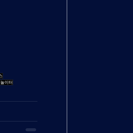
스
플놀이터