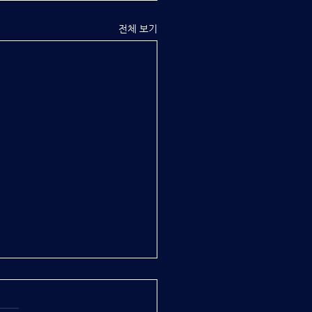
전체 보기