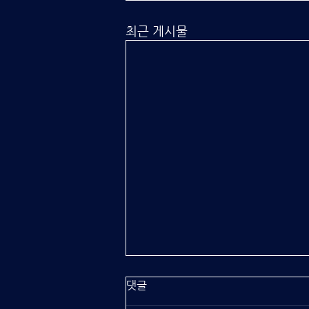
최근 게시물
댓글