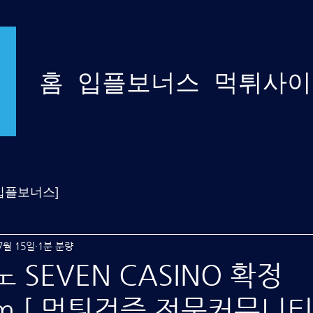
홈
입플보너스
먹튀사이
입플보너스]
7월 15일
1분 분량
SEVEN CASINO 확정
com [ 먹튀검증 전문커뮤니