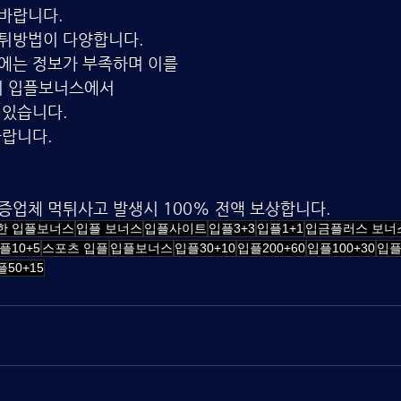
바랍니다. 
튀방법이 다양합니다. 
에는 정보가 부족하며 이를 
 입플보너스에서 
있습니다. 
바랍니다.
증업체 먹튀사고 발생시 100% 전액 보상합니다.
한 입플보너스
입플 보너스
입플사이트
입플3+3
입플1+1
입금플러스 보너
플10+5
스포츠 입플
입플보너스
입플30+10
입플200+60
입플100+30
입
플50+15