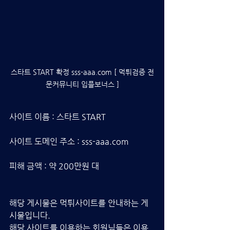
스타트 START 확정 sss-aaa.com [ 먹튀검증 전
문커뮤니티 입플보너스 ]
사이트 이름 : 스타트 START
사이트 도메인 주소 : sss-aaa.com
피해 금액 : 약 200만원 대
해당 게시물은 먹튀사이트를 안내하는 게
시물입니다.
해당 사이트를 이용하는 회원님들은 이용