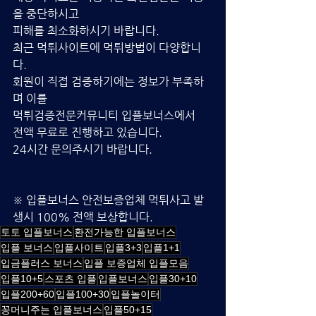
을 중단하시고 
피해를 최소화하시기 바랍니다. 
최근 먹튀사이트에 먹튀방법이 다양합니
다. 
회원이 직접 검증하기에는 정보가 부족하
며 이를 
먹튀검증전문커뮤니티 입플보너스에서 
전액 무료로 진행하고 있습니다. 
24시간 문의주시기 바랍니다.
※ 입플보너스 안전보증업체 먹튀사고 발
생시 100% 전액 보상합니다.
토토 입플보너스
환전가능한 입플보너스
입플 보너스
입플사이트
입플3+3
입플1+1
입금플러스 보너스
입플 보증업체 입플모음
입플10+5
스포츠 입플
입플보너스
입플30+10
입플200+60
입플100+30
입플놀이터
꽁머니주는 입플보너스
입플50+15