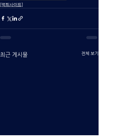
[먹튀사이트]
전체 보기
최근 게시물