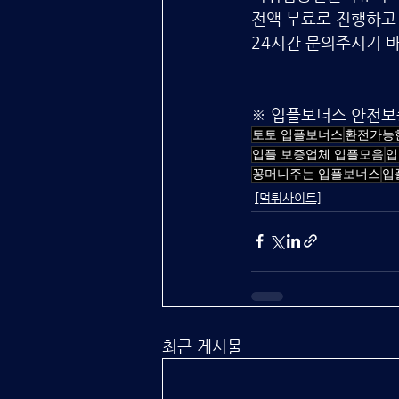
전액 무료로 진행하고 
24시간 문의주시기 
※ 입플보너스 안전보
토토 입플보너스
환전가능
입플 보증업체 입플모음
입
꽁머니주는 입플보너스
입
[먹튀사이트]
최근 게시물