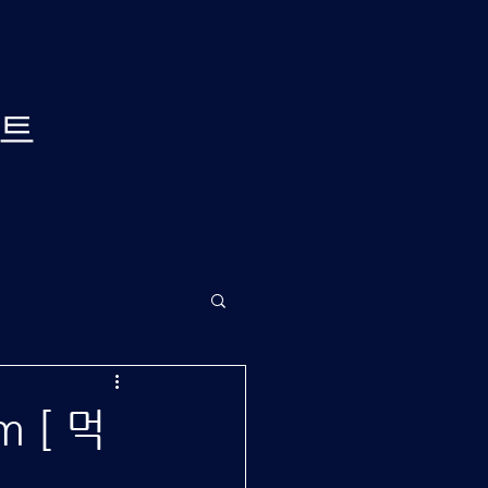
트
 [ 먹