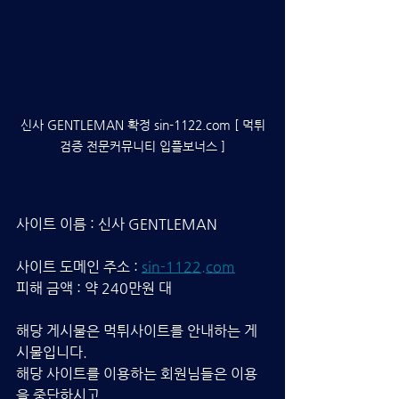
신사 GENTLEMAN 확정 sin-1122.com [ 먹튀
검증 전문커뮤니티 입플보너스 ]
사이트 이름 : 신사 GENTLEMAN
사이트 도메인 주소 : 
sin-1122.com
피해 금액 : 약 240만원 대
해당 게시물은 먹튀사이트를 안내하는 게
시물입니다.
해당 사이트를 이용하는 회원님들은 이용
을 중단하시고 