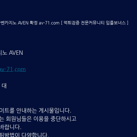
벤카지노 AVEN 확정 av-71.com [ 먹튀검증 전문커뮤니티 입플보너스 ]
노 AVEN
av-71.com
 대
이트를 안내하는 게시물입니다.
는 회원님들은 이용을 중단하시고 
바랍니다. 
튀방법이 다양합니다. 