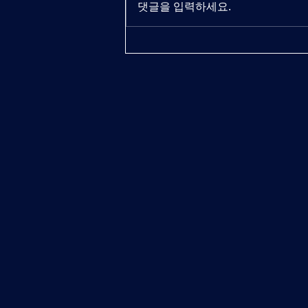
댓글을 입력하세요.
P ROP 확정 p-019.com [ 먹튀
검증 전문커뮤니티 입플보너스
]