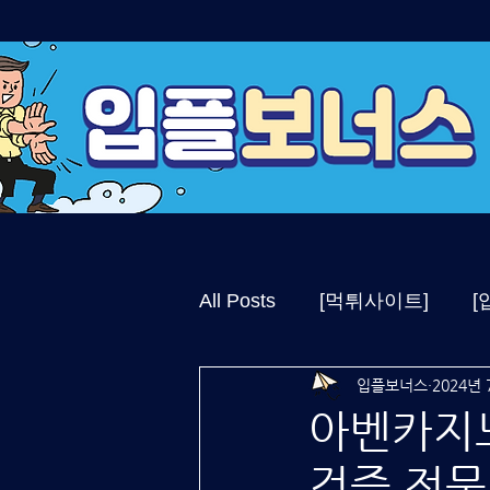
All Posts
[먹튀사이트]
[
입플보너스
2024년 
아벤카지노 
검증 전문