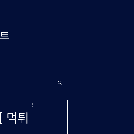
트
[ 먹튀