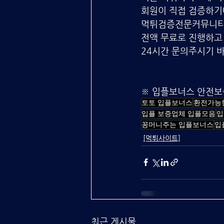
회원이 직접 검증하기
먹튀검증전문커뮤니티
전액 무료로 진행하고 
24시간 문의주시기 
※ 입플보너스 안전보
토토 입플보너스
환전가능
입플 보증업체 입플모음
입
꽁머니주는 입플보너스
입
[먹튀사이트]
최근 게시물