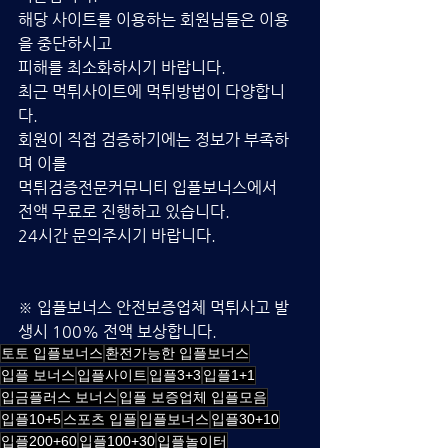
해당 사이트를 이용하는 회원님들은 이용
을 중단하시고 
피해를 최소화하시기 바랍니다. 
최근 먹튀사이트에 먹튀방법이 다양합니
다. 
회원이 직접 검증하기에는 정보가 부족하
며 이를 
먹튀검증전문커뮤니티 입플보너스에서 
전액 무료로 진행하고 있습니다. 
24시간 문의주시기 바랍니다.
※ 입플보너스 안전보증업체 먹튀사고 발
생시 100% 전액 보상합니다.
토토 입플보너스
환전가능한 입플보너스
입플 보너스
입플사이트
입플3+3
입플1+1
입금플러스 보너스
입플 보증업체 입플모음
입플10+5
스포츠 입플
입플보너스
입플30+10
입플200+60
입플100+30
입플놀이터