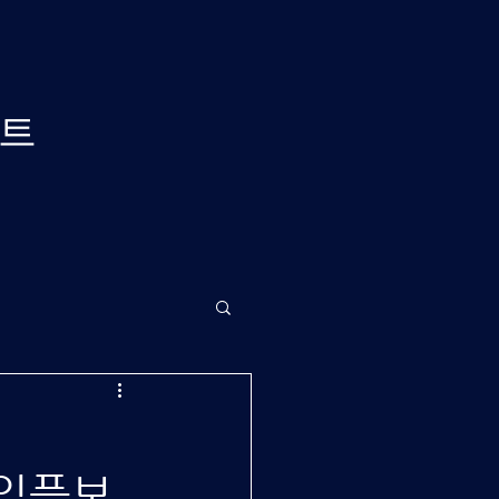
트
 입플보