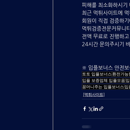
피해를 최소화하시기 
최근 먹튀사이트에 먹
회원이 직접 검증하기
먹튀검증전문커뮤니티
전액 무료로 진행하고 
24시간 문의주시기 
※ 입플보너스 안전보
토토 입플보너스
환전가능
입플 보증업체 입플모음
입
꽁머니주는 입플보너스
입
[먹튀사이트]