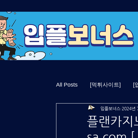
All Posts
[먹튀사이트]
[
입플보너스
2024년 
플랜카지노 
sa.co