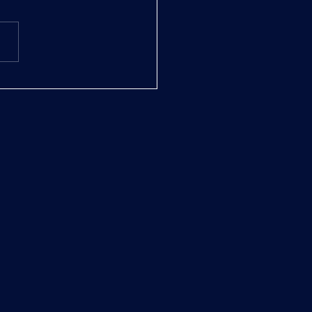
문 NAMEDAEMUN 확정
-777.com [ 먹튀검증 전
뮤니티 입플보너스 ]