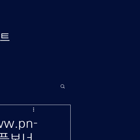
트
w.pn-
입플보너