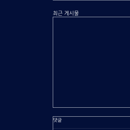
최근 게시물
댓글