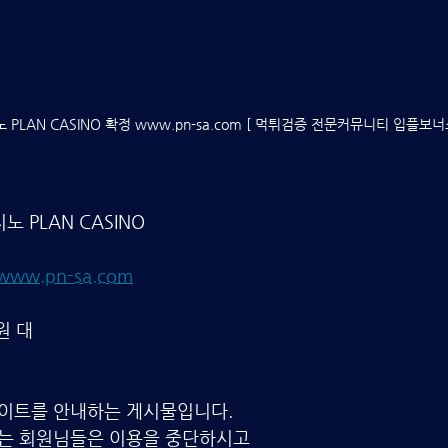
PLAN CASINO 확정 www.pn-sa.com [ 먹튀검증 전문커뮤니티 입플보너스
노 PLAN CASINO
www.pn-sa.com
원 대
이트를 안내하는 게시물입니다.
는 회원님들은 이용을 중단하시고 