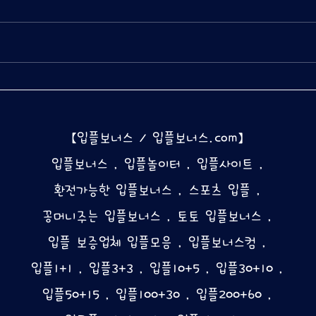
에이앤드 A AND 확정
남대
and9999.com [ 먹튀검증 전
nam
문커뮤니티 입플보너스 ]
문커
【입플보너스 / 입플보너스.com】
입플보너스 , 입플놀이터 , 입플사이트 ,
환전가능한 입플보너스 , 스포츠 입플 ,
꽁머니주는 입플보너스 , 토토 입플보너스 ,
입플 보증업체 입플모음 , 입플보너스컴 ,
입플1+1 , 입플3+3 , 입플10+5 , 입플30+10 ,
입플50+15 , 입플100+30 , 입플200+60 ,