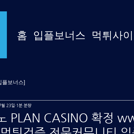
홈
입플보너스
먹튀사이
입플보너스]
7월 23일
1분 분량
PLAN CASINO 확정 ww
m [ 먹튀검증 전문커뮤니티 