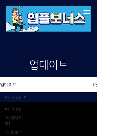
​업데이트
업데이트
All Posts
All Posts
[먹튀사이
트]
[입플보너