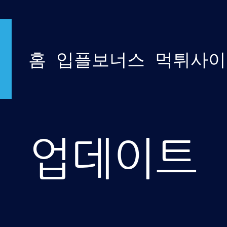
홈
입플보너스
먹튀사이
​업데이트