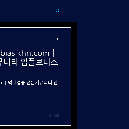
iaslkhn.com [
뮤니티 입플보너스
.com [ 먹튀검증 전문커뮤니티 입