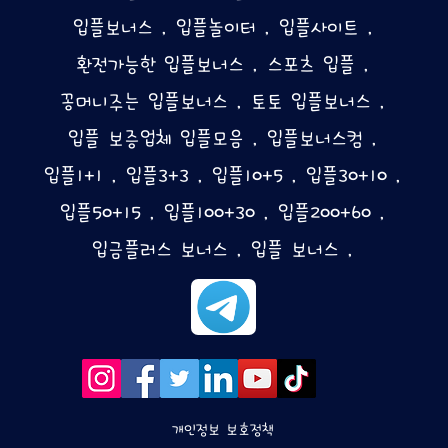
입플보너스 , 입플놀이터 , 입플사이트 ,
환전가능한 입플보너스 , 스포츠 입플 ,
꽁머니주는 입플보너스 , 토토 입플보너스 ,
입플 보증업체 입플모음 , 입플보너스컴 ,
입플1+1 , 입플3+3 , 입플10+5 , 입플30+10 ,
입플50+15 , 입플100+30 , 입플200+60 ,
입금플러스 보너스 , 입플 보너스 ,
개인정보 보호정책