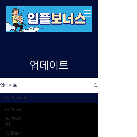
​업데이트
업데이트
All Posts
All Posts
[먹튀사이
트]
[입플보너